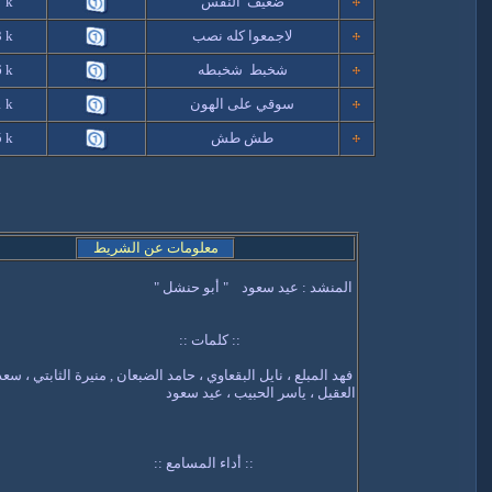
ضعيف النفس
k
7
لاجمعوا كله نصب
k
3
شخبط شخبطه
k
6
سوقي على الهون
k
1
طش طش
k
5
معلومات عن الشريط
المنشد : عيد سعود " أبو حنشل "
:: كلمات ::
فهد المبلع ، نايل البقعاوي ، حامد الضبعان , منيرة الثابتي ، س
العقيل ، ياسر الحبيب ، عيد سعود
:: أداء المسامع ::