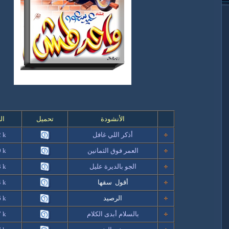
الأنشودة
تحميل
ال
أذكر اللي غافل
k
2
العمر فوق الثمانين
k
9
الجو بالديرة عليل
k
3
أقول سقها
 k
الرصيد
k
6
بالسلام أبدى الكلام
k
7