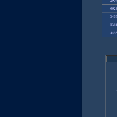
206
662
346
536
448
عد