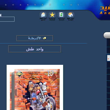
واحد طش