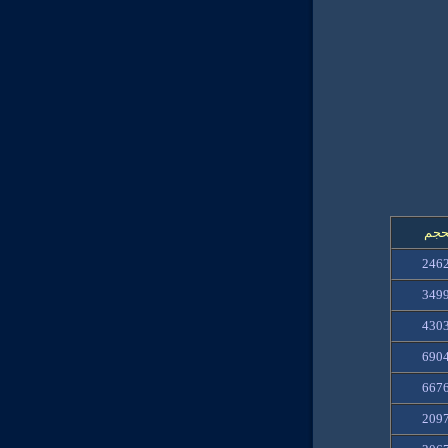
حجم
246
349
430
6904
667
209