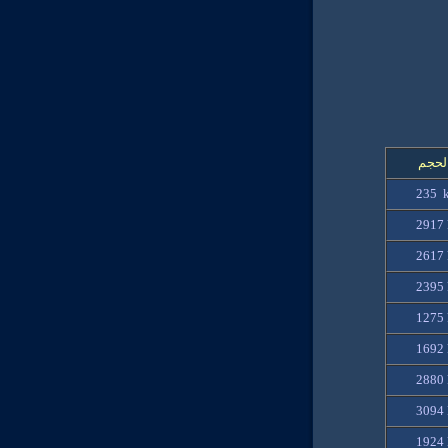
لحجم
235
2917
2617
2395
1275 
1692 
2880 
3094 
1924 