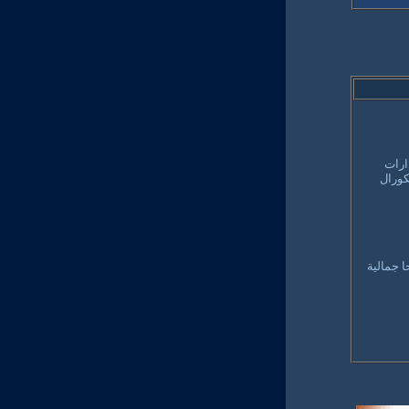
ارات
كورال
 جمالية