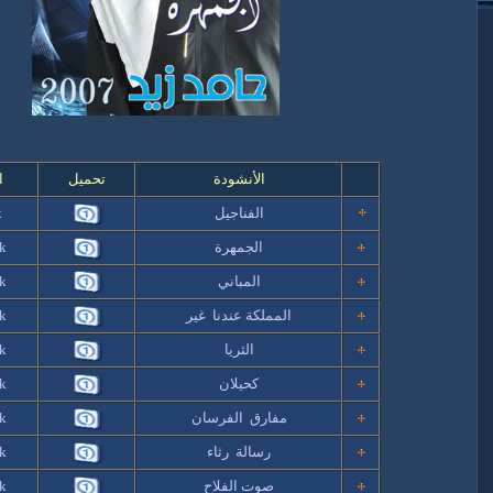
الأنشودة
تحميل
ا
الفناجيل
k
الجمهرة
k
المباني
k
المملكة عندنا غير
k
الثريا
k
كحيلان
k
مفارق الفرسان
k
رسالة رثاء
k
صوت الفلاح
k