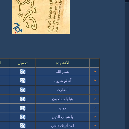
الأنشودة
تحميل
ا
بسم الله
k
آه لو تدرون
k
أمطرت
k
هيا يامصلحون
k
دورو
k
يا شباب الدين
k
لقد أتيتك داعي
k