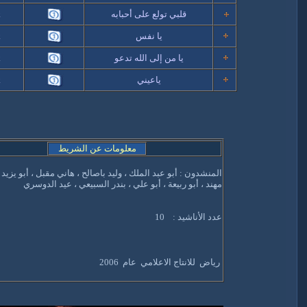
قلبي تولع على أحبابه
k
يا نفس
k
يا من إلى الله تدعو
k
ياعيني
k
معلومات عن الشريط
المنشدون :
أبو عبد الملك ، وليد باصالح ، هاني مقبل ، أبو يزيد ،
مهند ، أبو ربيعة ، أبو علي ، بندر السبيعي ، عيد الدوسري
عدد الأناشيد :
10
رياض للانتاج الاعلامي
عام 2006