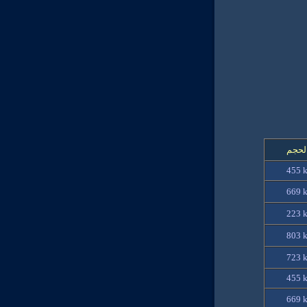
لحجم
455 
669 
223 
803 
723 
455 
669 