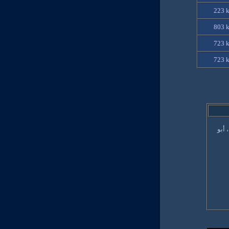
223 
803 
723 
723 
 أبو