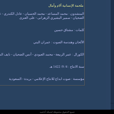
ملحمة الإنسانية آلام وآمال
المنشدون : محمد المساعد - محمد الحسيان - عادل الكندري - 
الضحيان - سمير البشيري الزهرانى - على العنزى
كلمات : مشتاق حسين
الألحان وهندسة الصوت : عمران البني
الكورال : عمر الربيعة - محمد العبودي - أنس الضحيان - نايف ا
سنة الانتاج : 4/ 9/ 1422 هـ
مؤسسة : صوت ابداع للانتاج الإعلامي - بريدة - السعودية
جميع الحقوق محفوظة لشبكة أناشيد