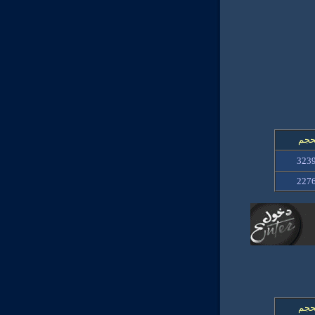
حجم
3239
2276
حجم