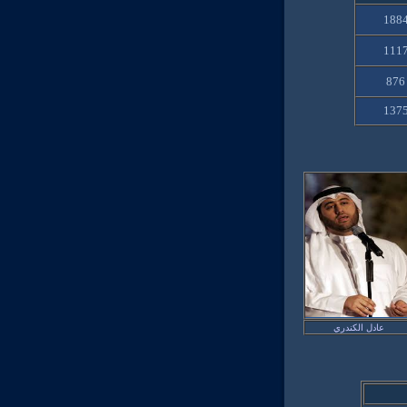
1884
1117
876
1375
عادل الكندري