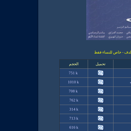
دف - خاص للنساء فقط
تحميل
الحجم
751
k
1010 k
708 k
762
k
314
k
713
k
616
k