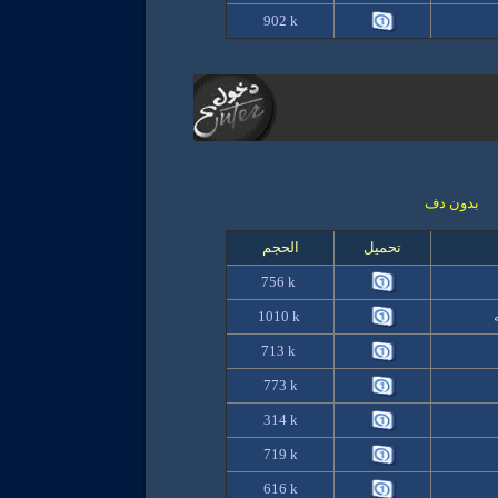
902 k
بدون دف
تحميل
الحجم
756
k
1010 k
7
13
k
7
73
k
314
k
71
9
k
616
k