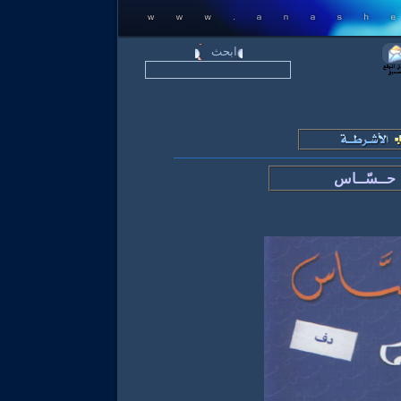
حــسّــاس