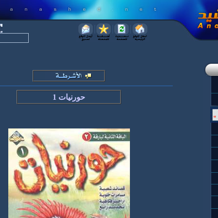
حورنيات
1