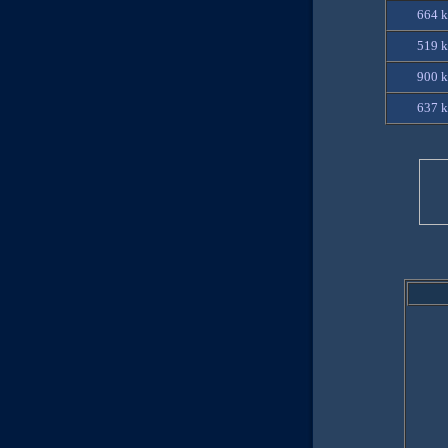
664 k
519 k
900 k
637 k