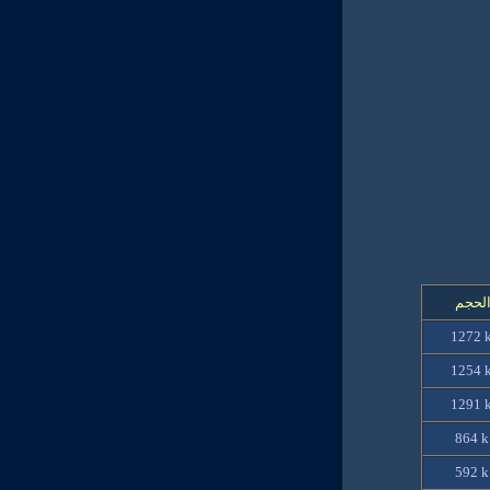
لحجم
1272 
1254 
1291 
864 
592 