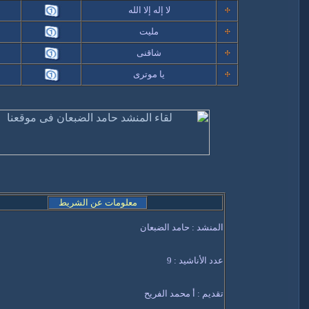
لا إله إلا الله
مليت
شاقنى
يا موترى
معلومات عن الشريط
المنشد : حامد الضبعان
عدد الأناشيد : 9
تقديم : أ محمد الفريح