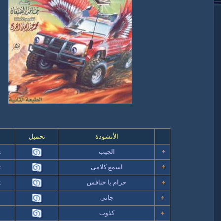
الأنشودة
تحميل
ا
الجيب
k
اسمع كلامى
k
حرام يا خنافس
k
جانى
k
كذوب
k