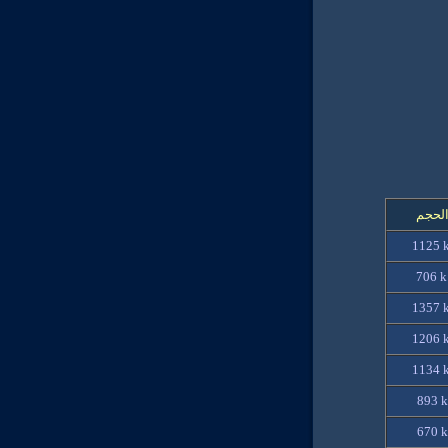
لحجم
1125 
706 
1357 
1206 
1134 
893 k
670 k