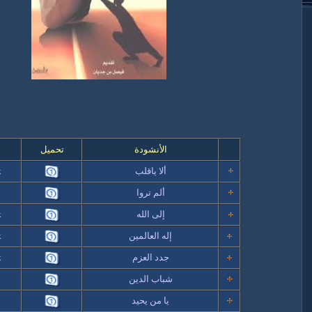
الأنشودة
تحميل
ا
ألا ياقلب
k
ألم تروا
k
إلى الله
k
إله العالمين
k
جدد العزم
k
شباب الدين
يا من يحيد