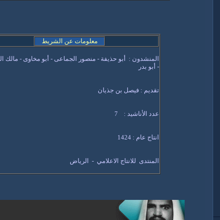
معلومات عن الشريط
المنشدون : أبو حذيفة - منصور الجماعى - أبو مخاوى - مالك ا
- أبو بدر
تقديم : فيصل بن جذيان
عدد الأناشيد : 7
انتاج عام : 1424
المنتدى للانتاج الاعلامي - الرياض