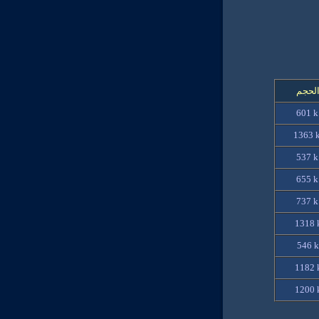
لحجم
601 
1363 
537 
655 
737 
1318 
546 k
1182 
1200 