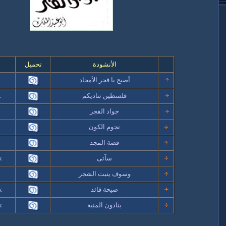
الأنشودة
تحميل
ا
أصبح يا فجر الأمجاد
k
فلسطين تناديكم
k
جواد الفجر
k
نجوم الكون
k
قصة المجد
k
سآتى
k
وسوف ينبت الشجر
صيحة قائد
k
ينادون المنية
k