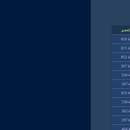
لحجم
826
815
85
2
507
556 
567 
955
739 
302 
297
464