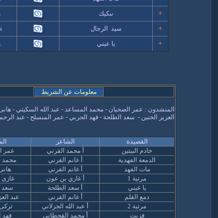
نبكيك
k
سيد الرجال
k
يا عيني
k
معلومات عن الشريط
المنشدون : عمر الضحيان - محمد المساعد - عبد الله السكيتي - هانى
العزيز الخنين - سعد الطلحة - فهد الحربي - عمر المنسلح - عبد الرح
القصيدة
الشاعر
الم
خادم البيتين
أ محمد القرني
عمر ا
الدمعة الفهدية
أ غانم القرني
محمد ا
مات الفهد
أ غانم القرني
هانى
مرثية 1
أ غازي بن عون
غازى 
يا عيني
أ سعد الطلحة
سعد ا
دمع القلم
أ غانم القرني
عبد العز
مرثية 2
أ عبد الله الجزلاني
تركى 
فزيت
أ محمد القحطانى
فهد 