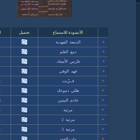
الأنشودة
للاستماع
تحميل
ا
الدمعة الفهدية
k
دمع القلم
k
فارس الأمجاد
k
فهد الوفي
k
فــزّيت
k
هللي دموعك
k
خادم البيتين
K
مرثية
k
مرثية 2
k
مرثية 3
k
مات الفهد
k