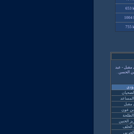
653 
1004 
755 
 مقبل - عبد
من الحسن .
ؤدي
لضحيان
لمساعد
 مقبل
بن عون
لطلحة
يز الخنين
الخلف
الحربي