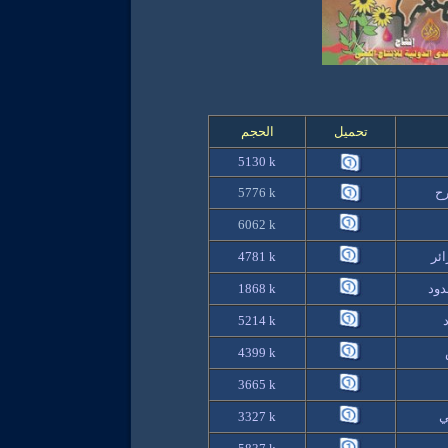
تحميل
الحجم
5130
k
رح
k
5776
6062
k
ائر
k
4781
دود
k
1868
5214
k
4399
k
3665
k
ي
k
3327