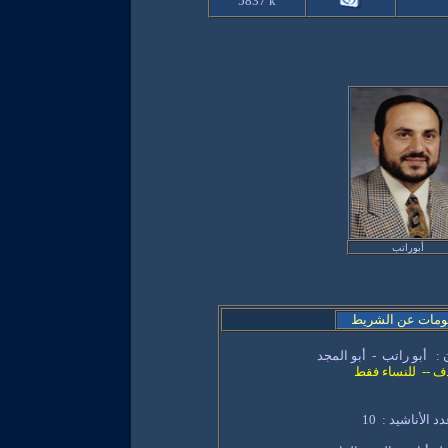
5837
k
أبوراتب
ومات عن الشريط
 :
أبو راتب - أبو المجد
دف -- للنساء فقط
د الأناشيد : 10