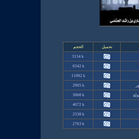
تحميل
الحجم
3134
k
6542
k
1
1992
k
ر
k
2965
ولة
3068 k
4072 k
2538 k
2763 k