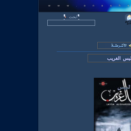
يس الغريب