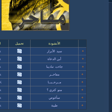
الأنشودة
تحميل
ا
سيد الأبرار
k
أين الدعاة
k
جاءت تنادينا
k
مفاخــر
k
مــرحــبــا
K
منو كثري ؟
k
سأغوص
k
طيبة
k