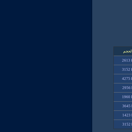
لحجم
2
613
3152
4275
2956 
1960 
3645 
1423 
3152 