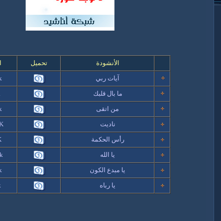
الأنشودة
تحميل
ا
آيات ربي
 k
ما بال قلبك
k
من اتقى
 k
ناديت
K
رأس الحكمة
K
يا الله
k
يا مبدع الكون
k
يا رباه
k