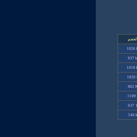
لحجم
1826
837 
1018
1826 
882 
1109 
637 
546 