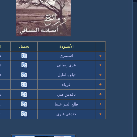
الأنشودة
تحميل
ا
استمرى
 k
عزى إيمانى
 k
تبلغ بالقليل
 k
غرباء
k
ياقدس هبي
 k
طلع البدر علينا
k
خندقى قبري
k