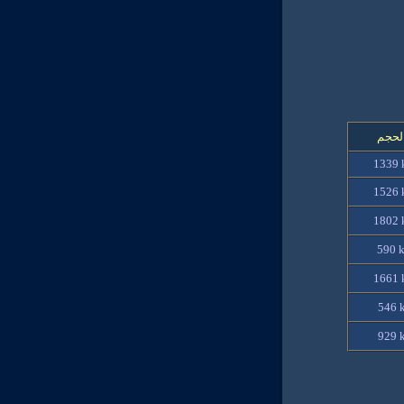
لحجم
1339
1526
1802
590 
1661
546 
929 