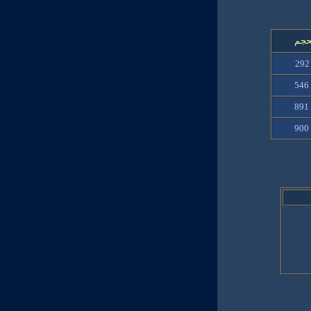
حجم
292
546
891
900