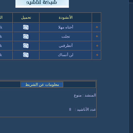
الأنشودة
تحميل
ال
أختاه مهلا
 k
تجلت
 k
أتطرقني
 k
لن أنساك
 k
معلومات عن الشريط
المنشد : منوع
عدد الأناشيد : 8