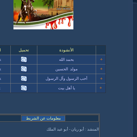
الأنشودة
تحميل
ا
بحمد الله
k
مولد الحسين
k
أحب الرسول وآل الرسول
k
يا أهل بيت
k
معلومات عن الشريط
المنشد : أبو ريان - أبو عبد الملك