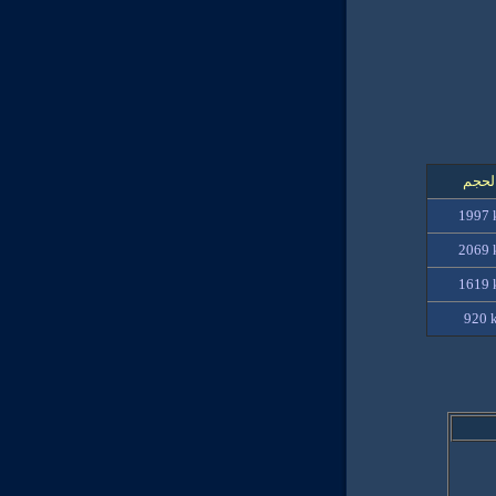
لحجم
1997 
2069
1619
920