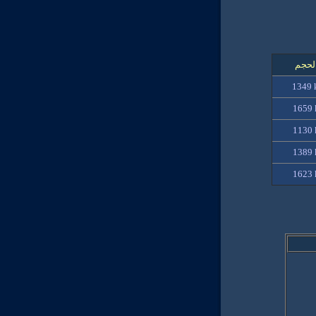
لحجم
1349 
1659 
1130 
1389 
1623 