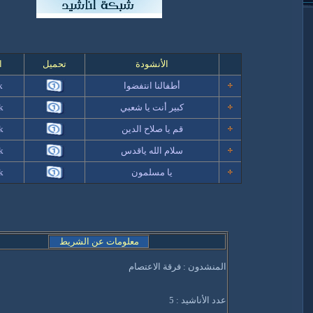
الأنشودة
تحميل
ا
أطفالنا انتفضوا
k
كبير أنت يا شعبي
k
قم يا صلاح الدين
k
سلام الله ياقدس
k
يا مسلمون
k
معلومات عن الشريط
المنشدون : فرقة الاعتصام
عدد الأناشيد : 5