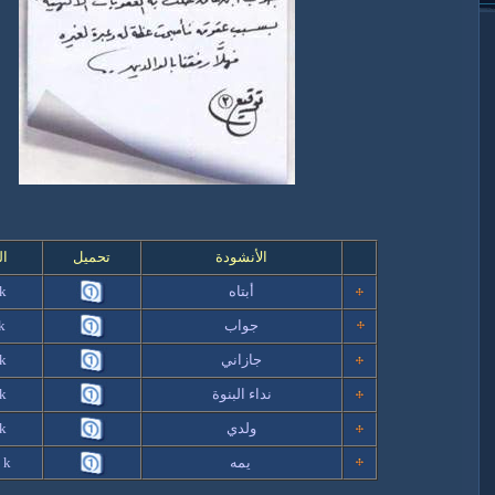
الأنشودة
تحميل
ال
أبتاه
k
جواب
 k
جازاني
k
نداء البنوة
k
ولدي
k
يمه
 k