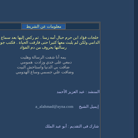
معلومات عن الشريط
خلجات فؤاد ابن حرم حبال أمه زمنا .. ثم ركض إليها بعد سماع ت
الدامي ولكن لم يلبث معها كثيرا حتى فارقت الحياة .. فكتب جو
رسالتها بحروف من دم الفؤاد
يمه أنا شفت الرسالة وهليت
دمعي على خدي وزادت همومي
ضاقت بي الدنيا واستاحش البيت
وضاقت علي جسمي وساع الهدومي
المنشد : عبد العزيز الأحمد
إيميل الشيخ
a_alahmad@ayna.com
شارك فى التقديم : أبو عبد الملك