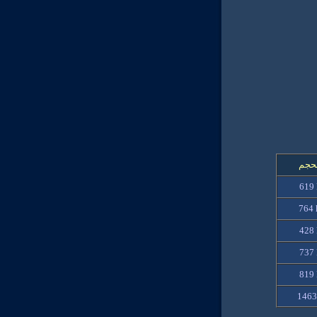
حجم
619 
764
428 
737 
819 
1463