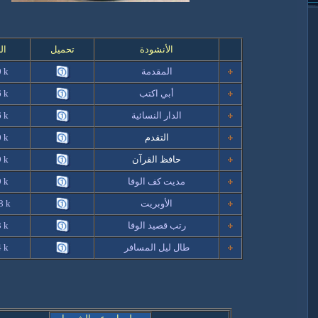
الأنشودة
تحميل
ال
المقدمة
k
0
أبي اكتب
k
6
الدار النسائية
k
6
التقدم
k
0
حافظ القرآن
k
9
مديت كف الوفا
k
9
الأوبريت
k
8
رتب قصيد الوفا
k
3
طال ليل المسافر
k
4