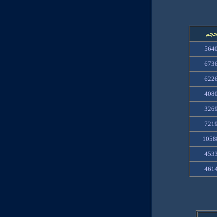
حجم
564
673
622
408
326
721
1058
453
461