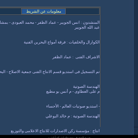
معلومات عن الشريط
المنشدون : انس الجويبر - عماد الظفر - محمد العبودى - بمشار
عبد الله الجويبر
الكوارال والخلفيات : فرقة أمواج البحرين الفنية
الاشراف الفنى : عماد الظفر
تم التسجيل فى استديو قسم الانتاج الفنى جمعية الاصلاح - الب
الهندسة الصوتية
م على العطاوى - م أنس بو مطيع
- استديو صوتيات العالم - الأحساء
الهندسة الصوتية : م خالد البوعلي
انتاج : مؤسسة ركن الاصدارات للانتاج الاعلامى والتوزيع
جميع الحقوق محفوظة لشبكة أناشيد