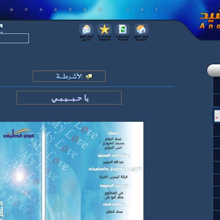
يا حـبــيـبـي