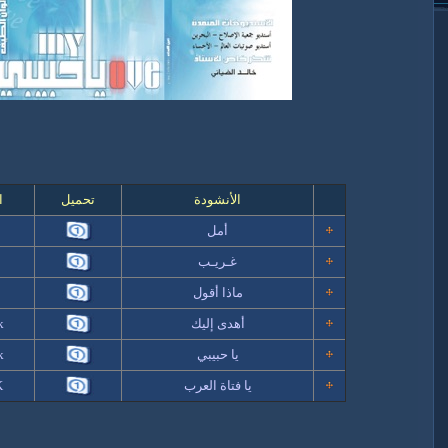
الأنشودة
تحميل
ا
أمل
k
غـريـب
k
ماذا أقول
k
أهدى إليك
k
يا حبيبي
k
يا فتاة العرب
K