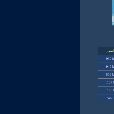
لحجم
982 
946 
809 
1127 
1145 
746 