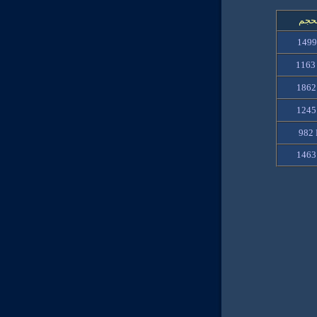
حجم
1499
1163
1862
1245
982
1463