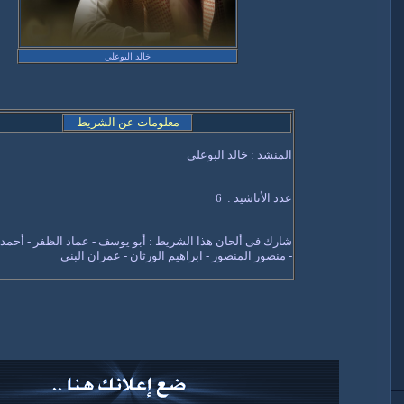
خالد البوعلي
معلومات عن الشريط
المنشد : خالد البوعلي
عدد الأناشيد : 6
شارك فى ألحان هذا الشريط : أبو يوسف - عماد الظفر - أحمد
- منصور المنصور - ابراهيم الورثان - عمران البني