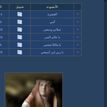
الأنشودة
تحميل
ال
العشرة
 k
أمي
 k
صلاتي ودمعي
 K
يا عالم السر
 K
يا مالكا شجني
 K
يا ربي إنى أستحي
 K