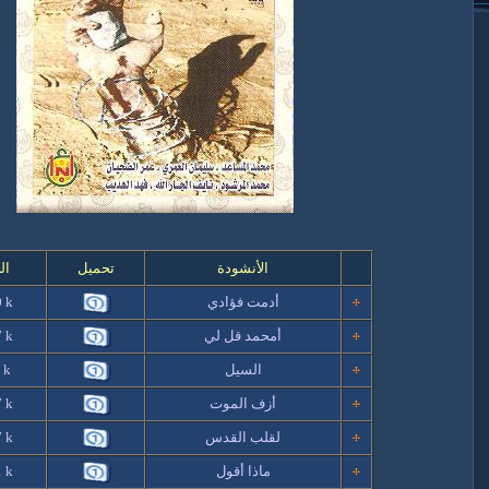
الأنشودة
تحميل
ال
أدمت فؤادي
 k
أمحمد قل لي
 k
السيل
 k
أزف الموت
 k
لقلب القدس
 k
ماذا أقول
 k