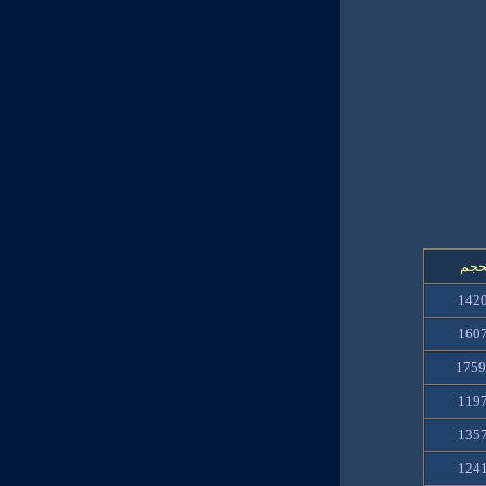
حجم
1420
1607
1759
1197
1357
1241