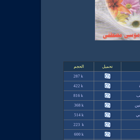
تحميل
الحجم
28
7 k
422
k
ب
k
816
ين
k
368
ني
514 k
223 k
600 k