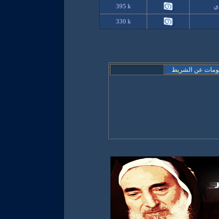
دي
395 k
330 k
ومات عن الشريط