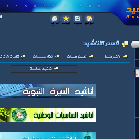
|
|
|